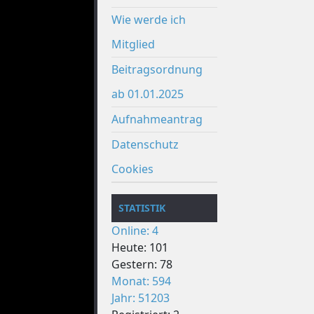
Wie werde ich
Mitglied
Beitragsordnung
ab 01.01.2025
Aufnahmeantrag
Datenschutz
Cookies
STATISTIK
Online: 4
Heute: 101
Gestern: 78
Monat: 594
Jahr: 51203