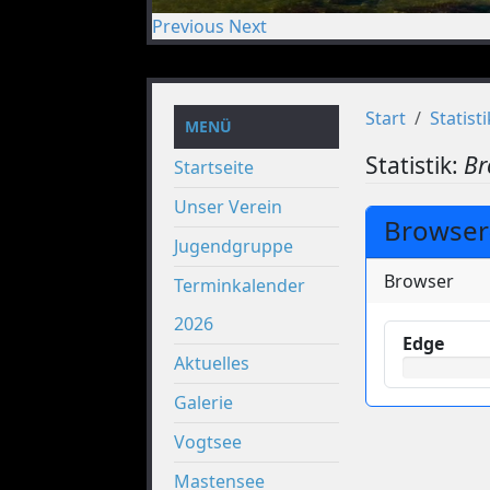
Previous
Next
Start
Statisti
MENÜ
Statistik:
Br
Startseite
Unser Verein
Browser-
Jugendgruppe
Browser
Terminkalender
2026
Edge
Aktuelles
Galerie
Vogtsee
Mastensee