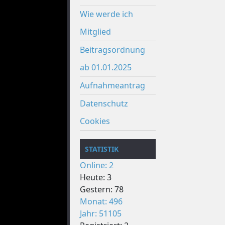
Wie werde ich
Mitglied
Beitragsordnung
ab 01.01.2025
Aufnahmeantrag
Datenschutz
Cookies
STATISTIK
Online: 2
Heute: 3
Gestern: 78
Monat: 496
Jahr: 51105