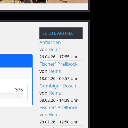
LETZTE ARTIKEL
Anfischen
von
Heinz
26.04.26 - 17:55 Uhr
Fischer' Prellbock
von
Heinz
18.02.26 - 09:57 Uhr
Gombiger Doschdig
375
von
Heinz
08.02.26 - 14:39 Uhr
Fischer' Prellbock
von
Heinz
28.01.26 - 12:58 Uhr