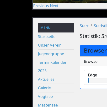
Previous
Next
Start
Statisti
MENÜ
Statistik:
Br
Startseite
Unser Verein
Browser-
Jugendgruppe
Browser
Terminkalender
2026
Edge
Aktuelles
Galerie
Vogtsee
Mastensee