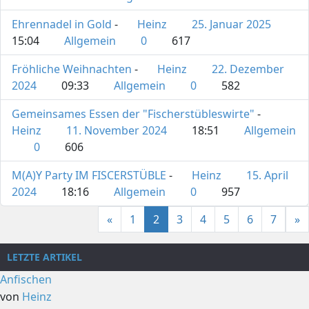
Ehrennadel in Gold
-
Heinz
25. Januar 2025
15:04
Allgemein
0
617
Fröhliche Weihnachten
-
Heinz
22. Dezember
2024
09:33
Allgemein
0
582
Gemeinsames Essen der "Fischerstübleswirte"
-
Heinz
11. November 2024
18:51
Allgemein
0
606
M(A)Y Party IM FISCERSTÜBLE
-
Heinz
15. April
2024
18:16
Allgemein
0
957
«
1
2
3
4
5
6
7
»
LETZTE ARTIKEL
Anfischen
von
Heinz