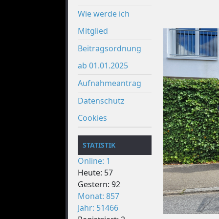
Wie werde ich
Mitglied
Beitragsordnung
ab 01.01.2025
Aufnahmeantrag
Datenschutz
Cookies
STATISTIK
Online: 1
Heute: 57
Gestern: 92
Monat: 857
Jahr: 51466