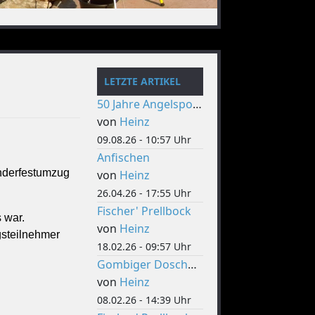
LETZTE ARTIKEL
50 Jahre Angelsportverein
von
Heinz
09.08.26 - 10:57 Uhr
Anfischen
nderfestumzug
von
Heinz
26.04.26 - 17:55 Uhr
Fischer' Prellbock
 war.
von
Heinz
gsteilnehmer
18.02.26 - 09:57 Uhr
Gombiger Doschdig
von
Heinz
08.02.26 - 14:39 Uhr