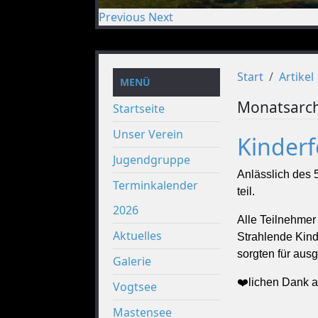
Previous
Next
Start
Artikel
MENÜ
Monatsarch
Startseite
Unser Verein
Kinderf
Jugendgruppe
Anlässlich des
Terminkalender
teil.
2026
Alle Teilnehmer
Aktuelles
Strahlende Kin
sorgten für au
Galerie
❤️lichen Dank a
Vogtsee
Mastensee